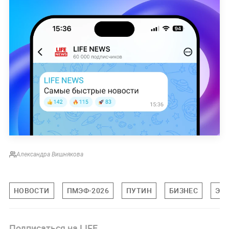
Александра Вишнякова
НОВОСТИ
ПМЭФ-2026
ПУТИН
БИЗНЕС
ЭК
Подписаться на LIFE