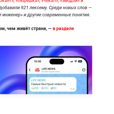
кант», «пюрешка», «чекап», «эмодзи» и
добавили 921 лексему. Среди новых слов —
т-инженер» и другие современные понятия.
ом, чем живёт страна, —
в разделе