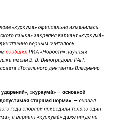
слове «куркума» официально изменилась.
ского языка» закрепил вариант «куркума́»
 единственно верным считалось
том
сообщил
РИА «Новости» научный
зыка имени В. В. Виноградова РАН,
совета «Тотального диктанта» Владимир
ударений», «куркума́» — основной
о допустимая старшая норма», —
сказал
лого года словари приводили только один
ма», а вариант «куркума́» даже нигде не