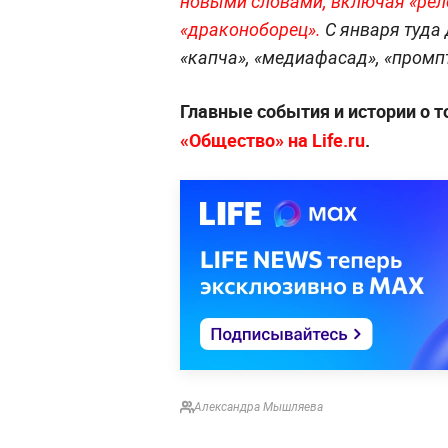
новыми словами, включая «рело
«драконоборец».
С января туда 
«капча», «медиафасад», «промп
Главные события и истории о т
«Общество» на Life.ru
.
Александра Мышляева