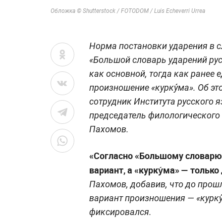
Обложка © Shutterstock / FOTODOM / Luis Echeverri Urrea
Норма постановки ударения в 
«Большой словарь ударений рус
как основной, тогда как ранее
произношение «курку́ма». Об э
сотрудник Института русского я
председатель филологического 
Пахомов.
«Согласно «Большому словарю 
вариант, а «курку́ма» — тольк
Пахомов, добавив, что до прош
вариант произношения — «курку́
фиксировался.