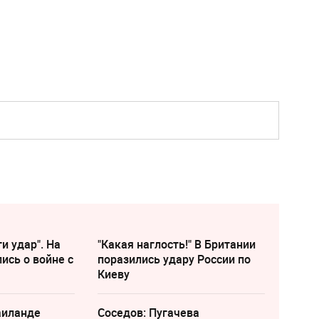
и удар". На
"Какая наглость!" В Британии
ись о войне с
поразились удару России по
Киеву
аиланде
Соседов: Пугачева