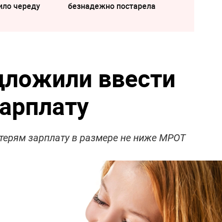
ило череду
безнадежно постарела
дложили ввести
арплату
терям зарплату в размере не ниже МРОТ