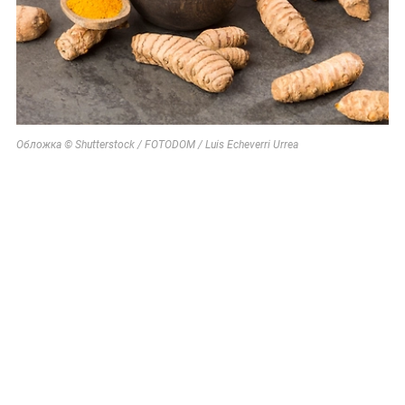
Обложка © Shutterstock / FOTODOM / Luis Echeverri Urrea