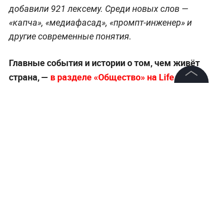
добавили 921 лексему. Среди новых слов —
«капча», «медиафасад», «промпт-инженер» и
другие современные понятия.
Главные события и истории о том, чем живёт
страна, —
в разделе «Общество» на Life.ru
.
©
2026
News Media Holding.
Все права защищены
Информация
Контакты
Редакция
Правовая информация
Политика обработки персональных данных