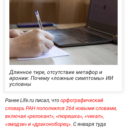
Длинное тире, отсутствие метафор и
иронии: Почему «ложные симптомы» ИИ
условны
Ранее Life.ru писал, что
орфографический
словарь РАН пополнился 264 новыми словами,
включая «релокант», «пюрешка», «чекап»,
«эмодзи» и «драконоборец».
С января туда