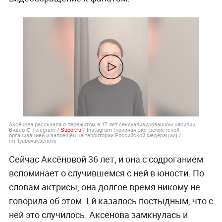
Аксёнова расскзала о пережитом в 17 лет сексуализированном насилии.
Видео © Telegram /
Super.ru
/ Instagram (признан экстремистской
организацией и запрещён на территории Российской Федерации) /
im_lyubovaksenova
Сейчас Аксёновой 36 лет, и она с содроганием
вспоминает о случившемся с ней в юности. По
словам актрисы, она долгое время никому не
говорила об этом. Ей казалось постыдным, что с
ней это случилось. Аксёнова замкнулась и