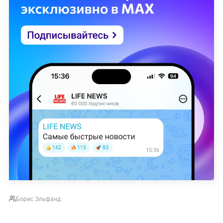
Борис Эльфанд