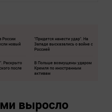
з России
"Придется нанести удар". На
если новый
Западе высказались о войне с
Россией
". Раскрыто
В Польше возмущены ударом
ского после
Кремля по иностранным
активам
еми выросло