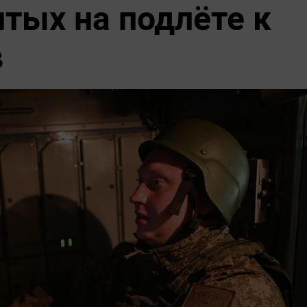
итых на подлёте к
в