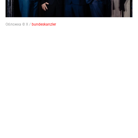
Обложка © X /
bundeskanzler