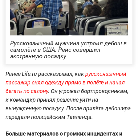
Русскоязычный мужчина устроил дебош в
самолёте в США: Рейс совершил
экстренную посадку
Ранее Life.ru рассказывал, как
русскоязычный
пассажир снял одежду прямо в полёте и начал
бегать по салону
. Он угрожал бортпроводникам,
и командир принял решение уйти на
вынужденную посадку. После прилёта дебошира
передали полицейским Таиланда.
Больше материалов о громких инцидентах и