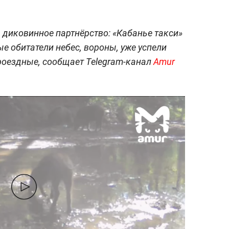
 диковинное партнёрство: «Кабанье такси»
е обитатели небес, вороны, уже успели
роездные, сообщает Telegram-канал
Amur