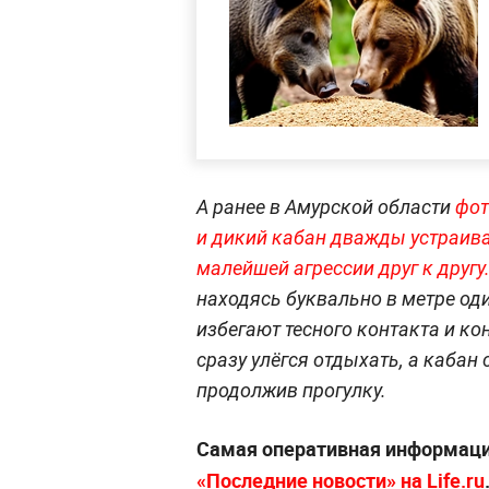
А ранее в Амурской области
фот
и дикий кабан дважды устраива
малейшей агрессии друг к другу
находясь буквально в метре оди
избегают тесного контакта и к
сразу улёгся отдыхать, а кабан
продолжив прогулку.
Самая оперативная информац
«Последние новости» на Life.ru