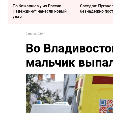
По бежавшему из России
Соседов: Пугаче
Надеждину* нанесли новый
безнадежно пос
удар
9 июня, 03:44
Во Владивосто
мальчик выпал