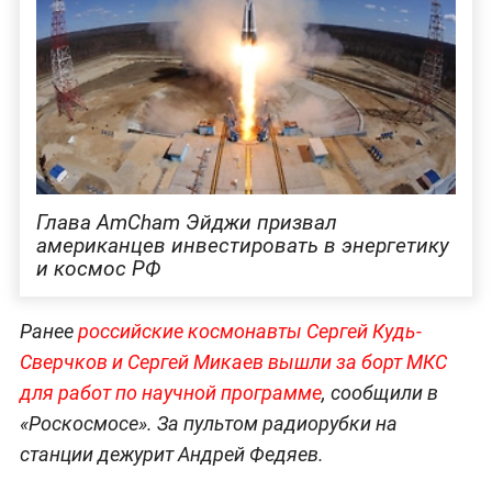
Глава AmCham Эйджи призвал
американцев инвестировать в энергетику
и космос РФ
Ранее
российские космонавты Сергей Кудь-
Сверчков и Сергей Микаев вышли за борт МКС
для работ по научной программе
, сообщили в
«Роскосмосе». За пультом радиорубки на
станции дежурит Андрей Федяев.