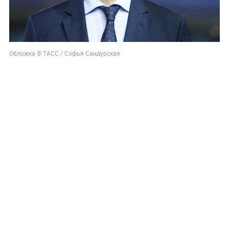
Обложка © ТАСС / Софья Сандурская