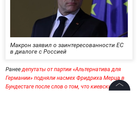
Макрон заявил о заинтересованности ЕС
в диалоге с Россией
Ранее
депутаты от партии «Альтернатива для
Германии» подняли насмех Фридриха Мерца в
Бундестаге после слов о том, что киевский
режим отстаивает свою независимость
. Канцлер
©
2026
News Media Holding.
назвал их веселье очень показательным и
Все права защищены
припомнил им поездки в Москву.
Главные решения лидеров, дипломатия и
Информация
геополитика —
всё это в разделе «Мировая