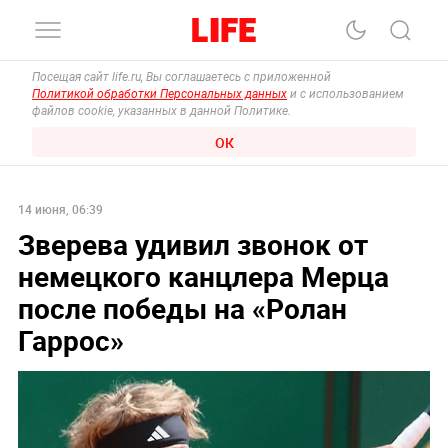
Посещая сайт life.ru, Вы соглашаетесь с приложенной
Политикой обработки Персональных данных
и с использованием
файлов cookie, указанных в данной Политике.
ОК
14 июня, 06:39
Зверева удивил звонок от
немецкого канцлера Мерца
после победы на «Ролан
Гаррос»