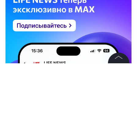
©
2026
News Media Holding.
Все права защищены
Информация
Контакты
Редакция
Анастасия Никонорова
Правовая информация