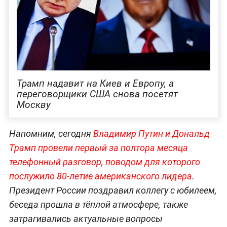
Трамп надавит на Киев и Европу, а
переговорщики США снова посетят
Москву
Напомним, сегодня
Владимир Путин и Дональд
Трамп провели первый за полтора месяца
телефонный разговор, поводом для которого
послужило 80-летие американского лидера
.
Президент России поздравил коллегу с юбилеем,
беседа прошла в тёплой атмосфере, также
затрагивались актуальные вопросы