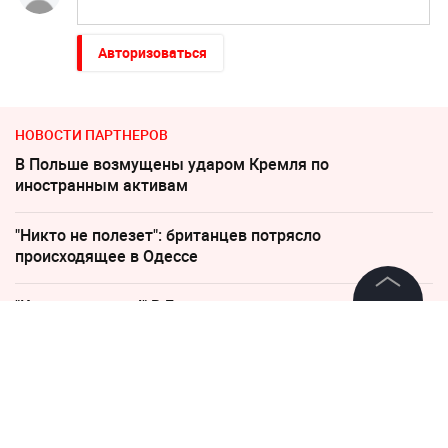
Авторизоваться
НОВОСТИ ПАРТНЕРОВ
В Польше возмущены ударом Кремля по
иностранным активам
"Никто не полезет": британцев потрясло
происходящее в Одессе
"Какая наглость!" В Британии поразились удару
России по Киеву
©
2026
News Media Holding.
Все права защищены
"Придется нанести удар". На Западе высказались о
войне с Россией
Информация