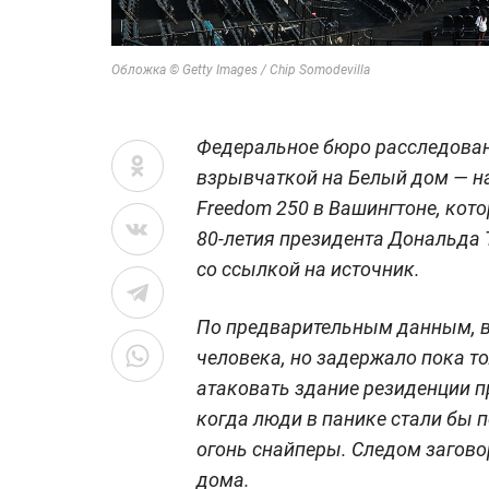
Обложка © Getty Images / Chip Somodevilla
Федеральное бюро расследован
взрывчаткой на Белый дом — на
Freedom 250 в Вашингтоне, кот
80-летия президента Дональда 
со ссылкой на источник.
По предварительным данным, в
человека, но задержало пока т
атаковать здание резиденции п
когда люди в панике стали бы 
огонь снайперы. Следом загов
дома.