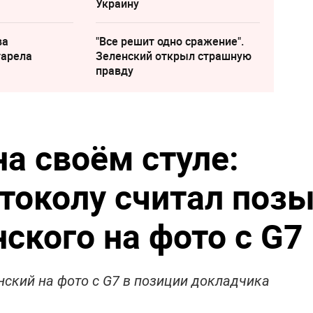
Украину
ва
"Все решит одно сражение".
тарела
Зеленский открыл страшную
правду
а своём стуле:
отоколу считал поз
ского на фото с G7
нский на фото с G7 в позиции докладчика