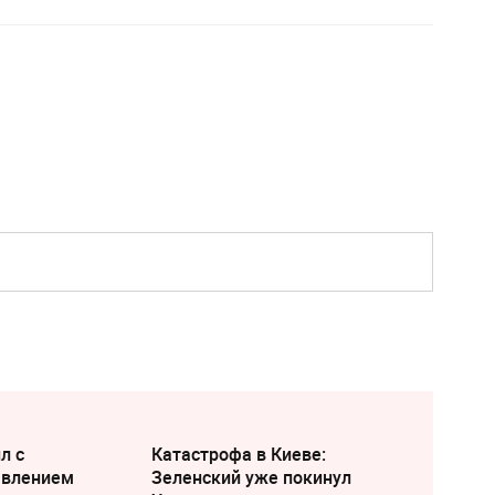
л с
Катастрофа в Киеве:
явлением
Зеленский уже покинул