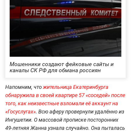
Мошенники создают фейковые сайты и
каналы СК РФ для обмана россиян
Напомним, что
жительница Екатеринбурга
обнаружила в своей квартире 57 «соседей» после
того, как неизвестные взломали её аккаунт на
«Госуслугах»
. Всю аферу провернули удалённо из
Ингушетии. О массовой прописке посторонних
49-летняя Жанна узнала случайно. Она пыталась