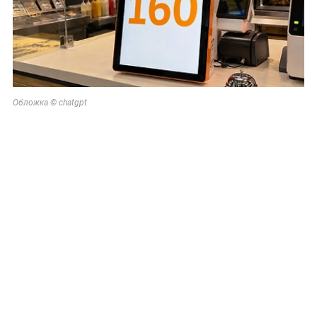
Обложка © chatgpt