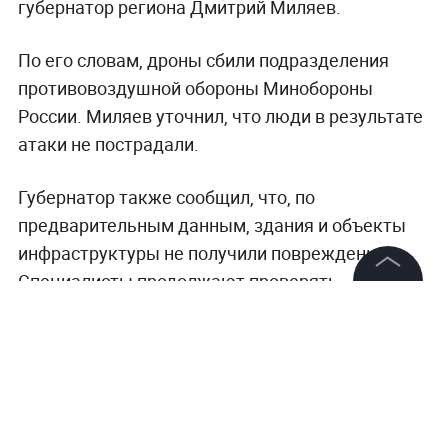
губернатор региона Дмитрий Миляев.
По его словам, дроны сбили подразделения
противовоздушной обороны Минобороны
России. Миляев уточнил, что люди в результате
атаки не пострадали.
Губернатор также сообщил, что, по
предварительным данным, здания и объекты
инфраструктуры не получили повреждений.
Специалисты продолжают проверять
©
2026
News Media Holding.
территорию после работы ПВО.
Все права защищены
Информация
Контакты