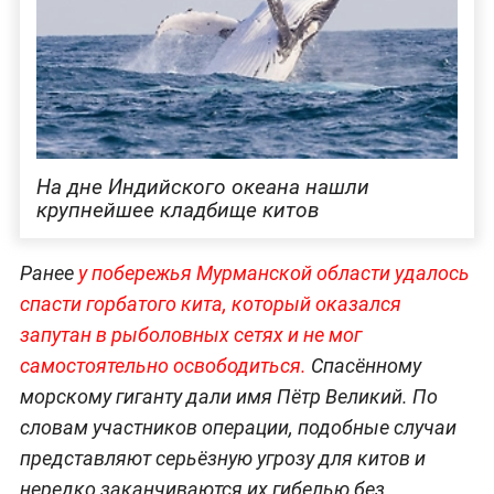
На дне Индийского океана нашли
крупнейшее кладбище китов
Ранее
у побережья Мурманской области удалось
спасти горбатого кита, который оказался
запутан в рыболовных сетях и не мог
самостоятельно освободиться.
Спасённому
морскому гиганту дали имя Пётр Великий. По
словам участников операции, подобные случаи
представляют серьёзную угрозу для китов и
нередко заканчиваются их гибелью без