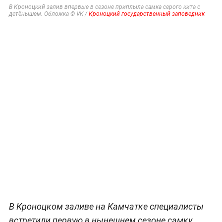
В Кроноцкий залив впервые в сезоне приплыла самка серого кита с
детёнышем. Обложка © VK /
Кроноцкий государственный заповедник
В Кроноцком заливе на Камчатке специалисты
встретили первую в нынешнем сезоне самку