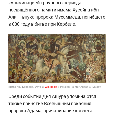
кульминацией траурного периода,
посвящённого памяти имама Хусейна ибн
Али — внука пророка Мухаммеда, погибшего
в 680 году в битве при Кербеле.
Битва при Кербеле. Фото ©
Wikipedia
/ Persian Painter Abbas Al-Musavi
Среди событий Дня Ашура упоминаются
также принятие Всевышним покаяния
пророка Адама, причаливание ковчега