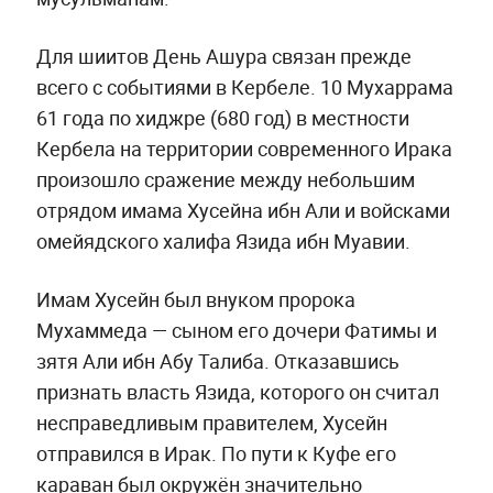
Для шиитов День Ашура связан прежде
всего с событиями в Кербеле. 10 Мухаррама
61 года по хиджре (680 год) в местности
Кербела на территории современного Ирака
произошло сражение между небольшим
отрядом имама Хусейна ибн Али и войсками
омейядского халифа Язида ибн Муавии.
Имам Хусейн был внуком пророка
Мухаммеда — сыном его дочери Фатимы и
зятя Али ибн Абу Талиба. Отказавшись
признать власть Язида, которого он считал
несправедливым правителем, Хусейн
отправился в Ирак. По пути к Куфе его
караван был окружён значительно