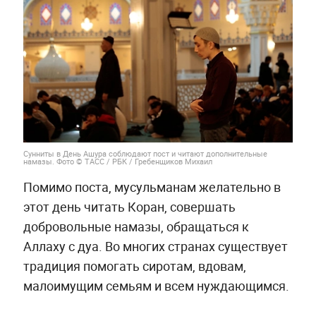
Сунниты в День Ашура соблюдают пост и читают дополнительные
намазы. Фото © ТАСС / РБК / Гребенщиков Михаил
Помимо поста, мусульманам желательно в
этот день читать Коран, совершать
добровольные намазы, обращаться к
Аллаху с дуа. Во многих странах существует
традиция помогать сиротам, вдовам,
малоимущим семьям и всем нуждающимся.