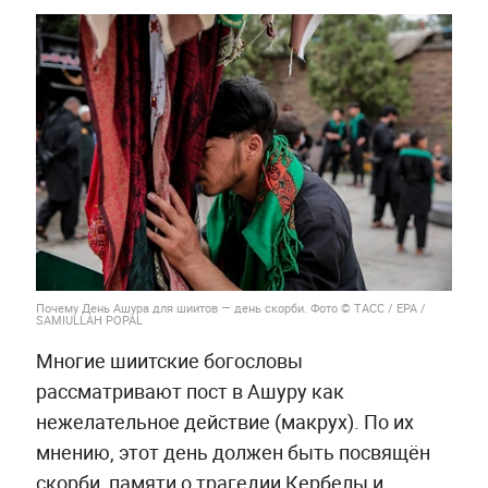
Почему День Ашура для шиитов — день скорби. Фото © ТАСС / ЕРА /
SAMIULLAH POPAL
Многие шиитские богословы
рассматривают пост в Ашуру как
нежелательное действие (макрух). По их
мнению, этот день должен быть посвящён
скорби, памяти о трагедии Кербелы и