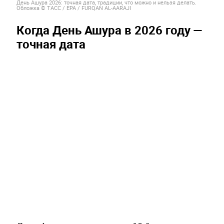
День Ашура 2026: точная дата, традиции, что можно и нельзя делать.
Обложка © ТАСС / ЕРА / FURQAN AL-AARAJI
Когда День Ашура в 2026 году —
точная дата