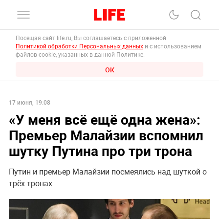
Посещая сайт life.ru, Вы соглашаетесь с приложенной
Политикой обработки Персональных данных
и с использованием
файлов cookie, указанных в данной Политике.
ОК
17 июня, 19:08
«У меня всё ещё одна жена»:
Премьер Малайзии вспомнил
шутку Путина про три трона
Путин и премьер Малайзии посмеялись над шуткой о
трёх тронах