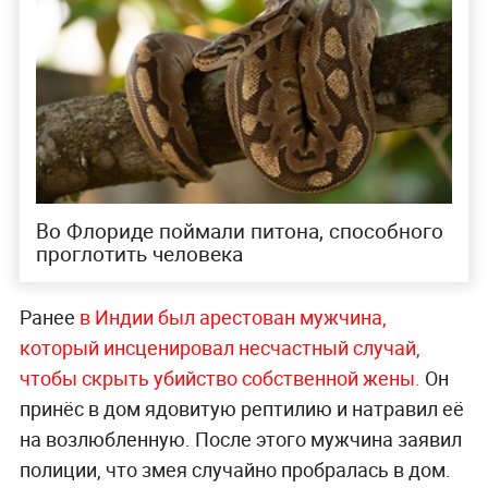
Во Флориде поймали питона, способного
проглотить человека
Ранее
в Индии был арестован мужчина,
который инсценировал несчастный случай,
чтобы скрыть убийство собственной жены.
Он
принёс в дом ядовитую рептилию и натравил её
на возлюбленную. После этого мужчина заявил
полиции, что змея случайно пробралась в дом.