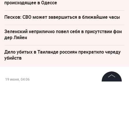
происходящее в Одессе
Песков: СВО может завершиться в ближайшие часы
Зеленский неприлично повел cебя в присутствии фон
дер Ляйен
Дело убитых в Таиланде россиян прекратило череду
убийств
19 июня, 04:06
Три дрона ВСУ сбили ночью в
©
2026
News Media Holding.
Все права защищены
Тульской области
Информация
Контакты