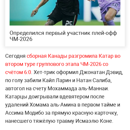
Определился первый участник плей-офф
ЧМ-2026
Сегодня
сборная Канады разгромила Катар во
втором туре группового этапа ЧМ-2026 со
счётом 6:0
. Хет-трик оформил Джонатан Дэвид,
по голу забили Кайл Ларин и Натан Салиба,
автогол на счету Мохаммада аль-Маннаи.
Катарцы доигрывали вдевятером после
удалений Хомама аль-Амина в первом тайме и
Ассима Модибо за прямую красную карточку,
нанесшего тяжёлую травму Исмаэлю Коне.