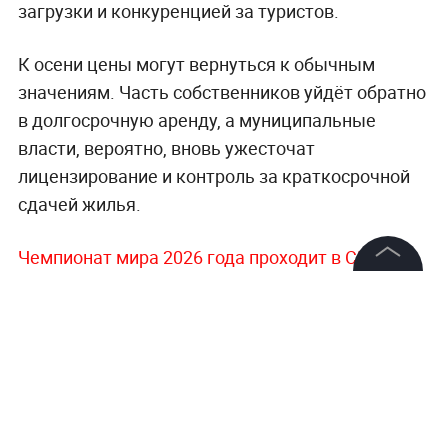
загрузки и конкуренцией за туристов.
К осени цены могут вернуться к обычным
значениям. Часть собственников уйдёт обратно
в долгосрочную аренду, а муниципальные
власти, вероятно, вновь ужесточат
лицензирование и контроль за краткосрочной
сдачей жилья.
Чемпионат мира 2026 года проходит в США,
Канаде и Мексике
и стал самым масштабным в
©
2026
News Media Holding.
истории турнира: впервые в нём участвуют 48
Все права защищены
сборных. Однако мундиаль ещё до старта
регулярно критиковали за дороговизну для
Информация
болельщиков. Претензии касались не только
билетов:
фанаты жаловались на цены на
Контакты