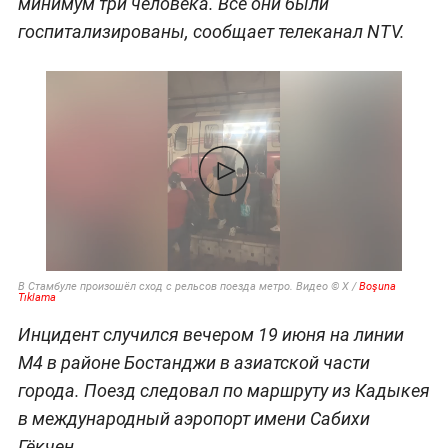
минимум три человека. Все они были
госпитализированы, сообщает телеканал NTV.
В Стамбуле произошёл сход с рельсов поезда метро. Видео © Х /
Boşuna
Tıklama
Инцидент случился вечером 19 июня на линии
М4 в районе Бостанджи в азиатской части
города. Поезд следовал по маршруту из Кадыкея
в международный аэропорт имени Сабихи
Гёкчен.