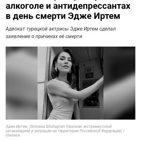
алкоголе и антидепрессантах
в день смерти Эдже Иртем
Адвокат турецкой актрисы Эдже Иртем сделал
заявление о причинах её смерти
Эдже Иртем. Обложка ©Instagram (признан экстремистской
организацией и запрещён на территории Российской Федерации) /
irtemece