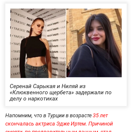
Серенай Сарыкая и Ниляй из
«Клюквенного щербета» задержали по
делу о наркотиках
Напомним, что в Турции в возрасте
35 лет
скончалась актриса Эдже Иртем. Причиной
смерти, по предварительным данным, стал