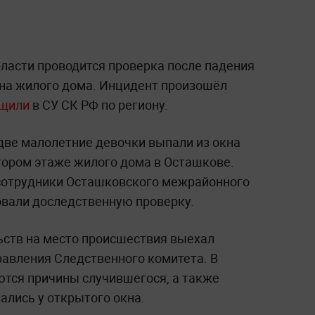
бласти проводится проверка после падения
кна жилого дома. Инцидент произошёл
бщили
в СУ СК РФ по региону.
ве малолетние девочки выпали из окна
тором этаже жилого дома в Осташкове.
сотрудники Осташковского межрайонного
овали доследственную проверку.
ьств на место происшествия выехал
равления Следственного комитета. В
тся причины случившегося, а также
зались у открытого окна.