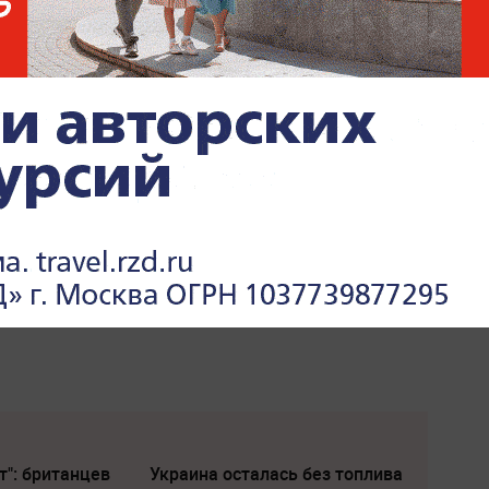
т": британцев
Украина осталась без топлива