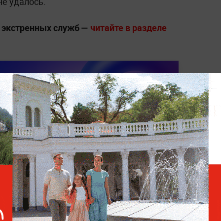
не удалось.
е экстренных служб —
читайте в разделе
 ОБЛАСТЬ