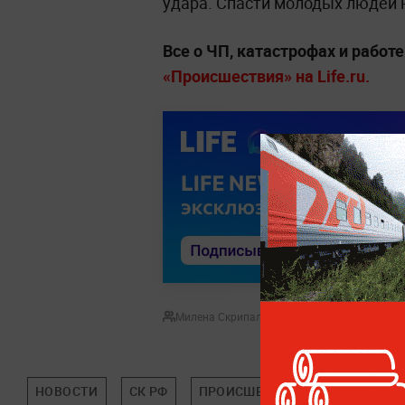
удара. Спасти молодых людей 
Все о ЧП, катастрофах и работ
«Происшествия» на Life.ru.
Милена Скрипальщикова
НОВОСТИ
СК РФ
ПРОИСШЕСТВИЯ
ТВЕРСКАЯ