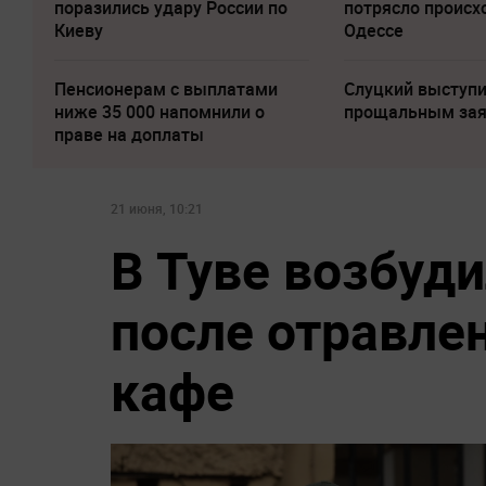
поразились удару России по
потрясло происх
Киеву
Одессе
Пенсионерам с выплатами
Слуцкий выступи
ниже 35 000 напомнили о
прощальным за
праве на доплаты
21 июня, 10:21
В Туве возбуди
после отравле
кафе