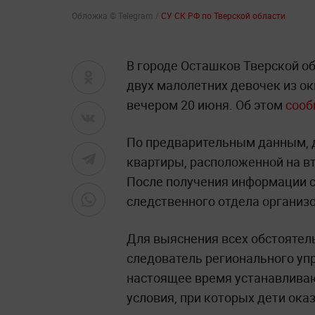
Обложка © Telegram /
СУ СК РФ по Тверской области
В городе Осташков Тверской о
двух малолетних девочек из о
вечером 20 июня. Об этом
соо
По предварительным данным, д
квартиры, расположенной на в
После получения информации 
следственного отдела организ
Для выяснения всех обстоятел
следователь регионального уп
настоящее время устанавливаю
условия, при которых дети ока