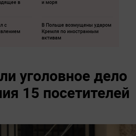
одящее в
и моря
л с
В Польше возмущены ударом
явлением
Кремля по иностранным
активам
ли уголовное дело
ния 15 посетителей