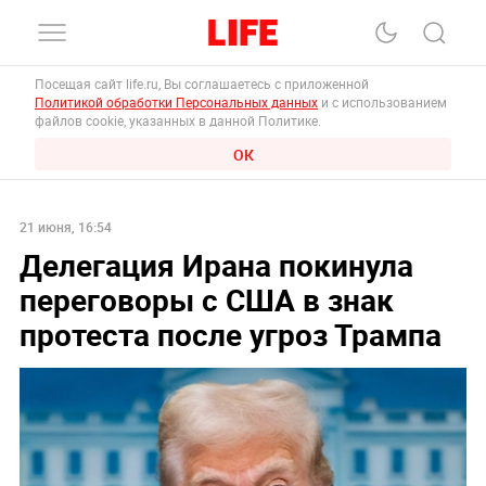
Посещая сайт life.ru, Вы соглашаетесь с приложенной
Политикой обработки Персональных данных
и с использованием
файлов cookie, указанных в данной Политике.
ОК
21 июня, 16:54
Делегация Ирана покинула
переговоры с США в знак
протеста после угроз Трампа