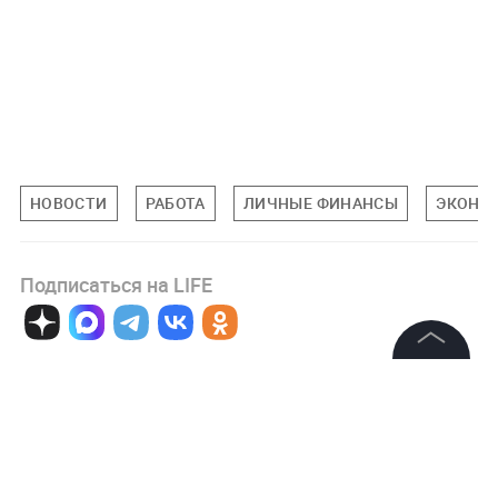
НОВОСТИ
РАБОТА
ЛИЧНЫЕ ФИНАНСЫ
ЭКОНО
Подписаться на LIFE
0
Комментарий
©
2026
News Media Holding.
Все права защищены
Информация