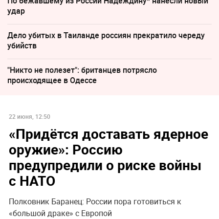
По бежавшему из России Надеждину* нанесли новый
удар
Дело убитых в Таиланде россиян прекратило череду
убийств
"Никто не полезет": британцев потрясло
происходящее в Одессе
22 июня, 12:50
«Придётся доставать ядерное
оружие»: Россию
предупредили о риске войны
с НАТО
Полковник Баранец: России пора готовиться к
«большой драке» с Европой