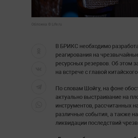
Обложка © Life.ru
В БРИКС необходимо разработ
реагирования на чрезвычайны
ресурсных резервов. Об этом 
на встрече с главой китайског
По словам Шойгу, на фоне обо
актуально выстраивание на п
инструментов, рассчитанных н
различные события, а также н
ликвидации последствий чрез