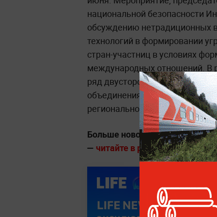
июня. Мероприятие, председат
национальной безопасности И
обсуждению нетрадиционных в
технологий в формировании угр
стран-участниц в условиях фо
международных отношений. В р
ряд двусторонних встреч с гла
объединения для обсуждения а
региональной безопасности.
Больше новостей о глобальны
—
читайте в разделе «Мировая п