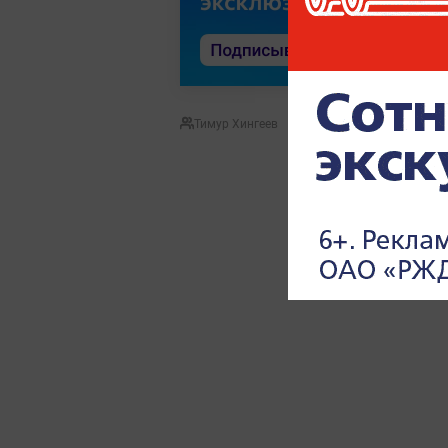
Тимур Хингеев