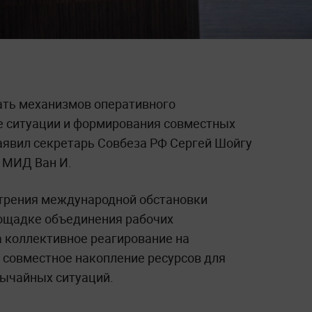
ать механизмов оперативного
е ситуации и формирования совместных
заявил секретарь Совбеза РФ Сергей Шойгу
о МИД Ван И.
стрения международной обстановки
лощадке объединения рабочих
а коллективное реагирование на
а совместное накопление ресурсов для
вычайных ситуаций.