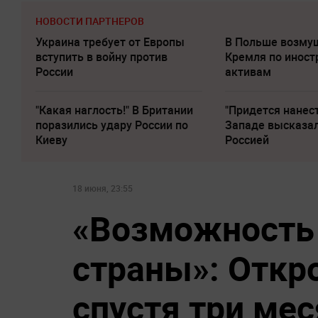
НОВОСТИ ПАРТНЕРОВ
Украина требует от Европы
В Польше возму
вступить в войну против
Кремля по инос
России
активам
"Какая наглость!" В Британии
"Придется нанест
поразились удару России по
Западе высказал
Киеву
Россией
18 июня, 23:55
«Возможность
страны»: Откр
спустя три ме