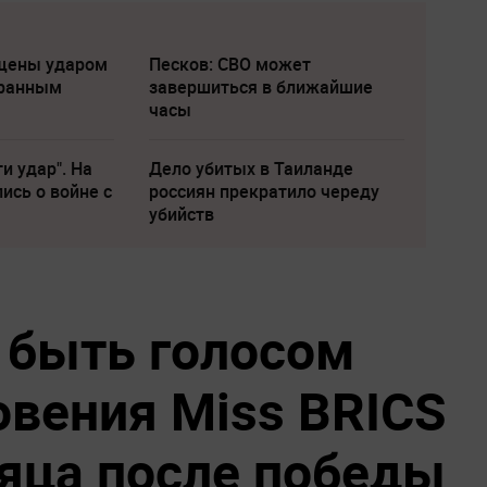
щены ударом
Песков: СВО может
транным
завершиться в ближайшие
часы
и удар". На
Дело убитых в Таиланде
ись о войне с
россиян прекратило череду
убийств
 быть голосом
овения Miss BRICS
сяца после победы