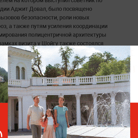
елем на котором выступил советник по
ндии Аджит Довал, было посвящено
ызовов безопасности, роли новых
оз, а также путям усиления координации
рмирования полицентричной архитектуры
амках визита у Шойгу также состоялся
вами делегаций ведущих стран
ктуальных вопросов глобальной и
х событиях и международных отношениях
олитика» на Life.ru.