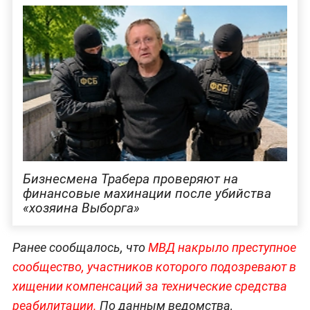
Бизнесмена Трабера проверяют на
финансовые махинации после убийства
«хозяина Выборга»
Ранее сообщалось, что
МВД накрыло преступное
сообщество, участников которого подозревают в
хищении компенсаций за технические средства
реабилитации.
По данным ведомства,