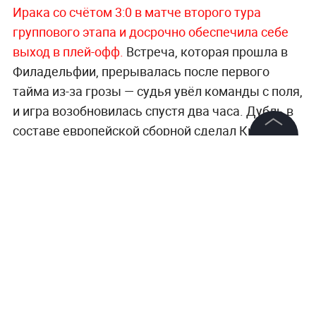
Ирака со счётом 3:0 в матче второго тура
группового этапа и досрочно обеспечила себе
выход в плей-офф.
Встреча, которая прошла в
Филадельфии, прерывалась после первого
тайма из-за грозы — судья увёл команды с поля,
и игра возобновилась спустя два часа. Дубль в
составе европейской сборной сделал Килиан
Мбаппе, он догнал немца Мирослава Клозе по
©
2026
News Media Holding.
Все права защищены
числу голов на чемпионатах мира — теперь у
обоих по 16 мячей. Выше в списке лучших
бомбардиров только аргентинец Лионель
Информация
Месси с 18 голами.
Контакты
Последние новости с чемпионата мира по
Редакция
футболу ФИФА читайте
в специальном разделе
Правовая информация
Life.ru
.