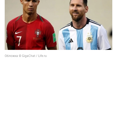
Обложка © GigaChat / Life.ru