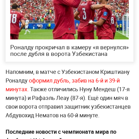
Роналду прокричал в камеру «я вернулся»
после дубля в ворота Узбекистана
Напомним, в матче с Узбекистаном Криштиану
Роналду
оформил дубль, забив на 6-й и 39-й
минутах.
Также отличились Нуну Мендеш (17-я
минута) и Рафаэль Леау (87-я). Ещё один мяч в
свои ворота отправил защитник узбекистанцев
Абдувохид Нематов на 60-й минуте.
Последние новости с чемпионата мира по