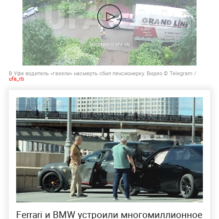
В Уфе водитель «газели» насмерть сбил пенсионерку. Видео © Telegram /
ufa_rb
Ferrari и BMW устроили многомиллионное