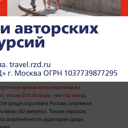
ать» смотрите здесь:
Вконтакте
,
Wylsacom признался, что
его обрадовал ответ Путина
про иностранные
мессенджеры
 суточное время пользователей во
т, что на 20% больше, чем год назад
.
ти среди соцсетей в России, опережая
ссники» (42 минуты). Таким образом,
 по вовлечённости аудитории среди
елей.