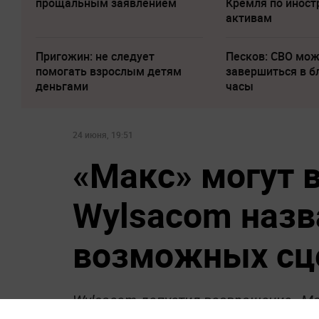
прощальным заявлением
Кремля по инос
активам
Пригожин: не следует
Песков: СВО мо
помогать взрослым детям
завершиться в 
деньгами
часы
24 июня, 19:51
«Макс» могут в
Wylsacom назв
возможных сц
Wylsacom допустил возвращение «Мак