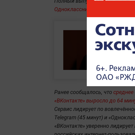
Полный выпуск шоу «Дайте сказ
Одноклассники
,
Дзен
.
Ранее сообщалось, что
среднее
«ВКонтакте» выросло до 64 мину
Сервис лидирует по вовлечённос
Telegram (45 минут) и «Однокла
«ВКонтакте» уверенно лидирует
российских интернет-пользоват