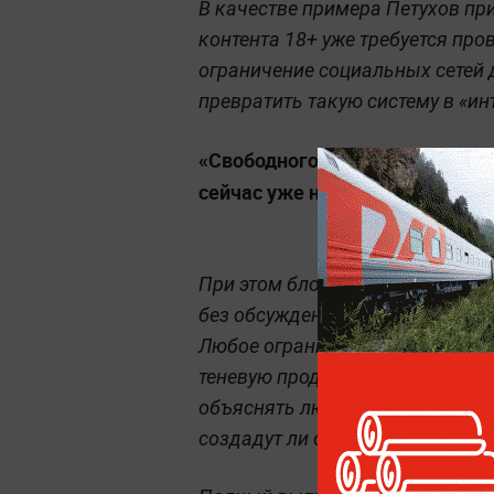
В качестве примера Петухов пр
контента 18+ уже требуется пр
ограничение социальных сетей
превратить такую систему в «инт
«Свободного интернета таким, 
сейчас уже не будет», —
заявил
При этом блогер считает спорн
без обсуждения с пользователя
Любое ограничение, по его сло
теневую продажу подтверждённы
объяснять людям смысл цифров
создадут ли они больше пробле