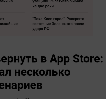
транным
утащило 15-летнего рыбака
на дно реки
жет
"Пока Киев горел". Раскрыто
ближайшие
состояние Зеленского после
удара РФ
ернуть в App Store:
ал несколько
енариев
са» в App Store