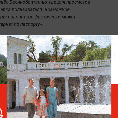
ивёл Великобританию, где для просмотра
оверка пользователя. Возможное
 для подростков фактически может
ернет по паспорту».
каким я его запомнил на заре 2000-х,
 Wylsacom.
ыми резкие запреты, которые принимаются
ми, экспертами и представителями рынка.
вам, быстро порождает способы обхода и
х аккаунтов. Петухов призвал заранее
ых нововведений и оценивать, не
м, чем решат.