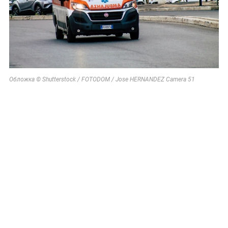
Обложка © Shutterstock / FOTODOM / Jose HERNANDEZ Camera 51