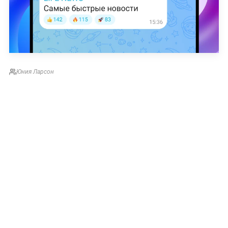
Юния Ларсон