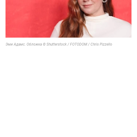
Эми Адамс. Обложка © Shutterstock / FOTODOM / Chris Pizzello