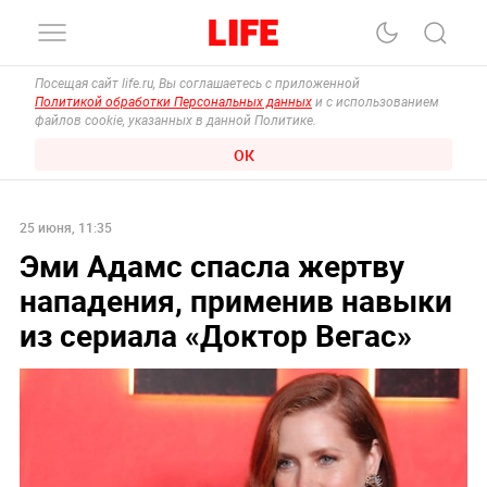
Посещая сайт life.ru, Вы соглашаетесь с приложенной
Политикой обработки Персональных данных
и с использованием
файлов cookie, указанных в данной Политике.
ОК
25 июня, 11:35
Эми Адамс спасла жертву
нападения, применив навыки
из сериала «Доктор Вегас»