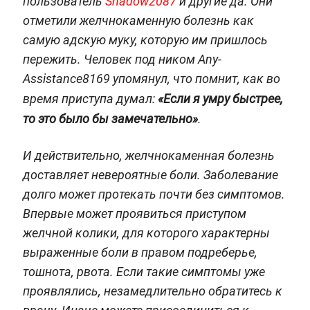
пользователь
Shadow2087
и другие да. Они
отметили желчнокаменную болезнь как
самую адскую муку, которую им пришлось
пережить. Человек под ником Any-
Assistance8169 упомянул, что помнит, как во
время приступа думал:
«Если я умру быстрее,
то это было бы замечательно»
.
И действительно, желчнокаменная болезнь
доставляет невероятные боли. Заболевание
долго может протекать почти без симптомов.
Впервые может проявиться приступом
желчной колики, для которого характерны
выраженные боли в правом подреберье,
тошнота, рвота. Если такие симптомы уже
проявлялись, незамедлительно обратитесь к