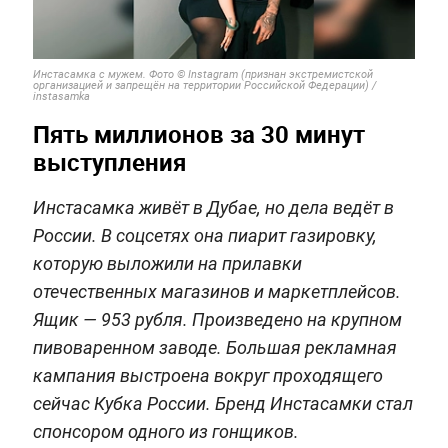
Инстасамка с мужем.
Фото © Instagram (признан экстремистской
организацией и запрещён на территории Российской Федерации) /
instasamka
Пять миллионов за 30 минут
выступления
Инстасамка живёт в Дубае, но дела ведёт в
России. В соцсетях она пиарит газировку,
которую выложили на прилавки
отечественных магазинов и маркетплейсов.
Ящик — 953 рубля. Произведено на крупном
пивоваренном заводе. Большая рекламная
кампания выстроена вокруг проходящего
сейчас Кубка России. Бренд Инстасамки стал
спонсором одного из гонщиков.