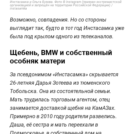
Инстасамка и Ольга Бузова.
Фото © Instagram (признан экстремистской
организацией и запрещён на территории Российской Федерации) /
instasamka
Возможно, совпадения. Но со стороны
выглядит так, будто в тот год Инстасамка уже
была под крылом одного из телеканалов.
Щебень, BMW и собственный
особняк матери
За псевдонимом «Инстасамка» скрывается
26-летняя Дарья Зотеева из тюменского
Тобольска. Она из состоятельной семьи.
Мать трудилась торговым агентом, отец
занимается доставкой щебня на КамАЗах.
Примерно в 2010 году родители развелись.
Даша, её сестра и мать переехали в
Подмосковье, в собственный дом на