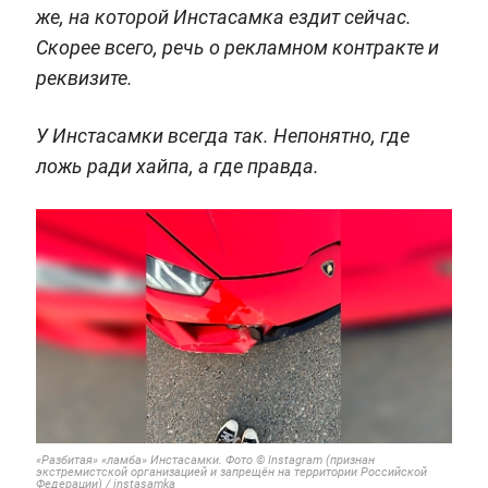
же, на которой Инстасамка ездит сейчас.
Скорее всего, речь о рекламном контракте и
реквизите.
У Инстасамки всегда так. Непонятно, где
ложь ради хайпа, а где правда.
«Разбитая»
«ламба»
Инстасамки.
Фото © Instagram (признан
экстремистской организацией и запрещён на территории Российской
Федерации) / instasamka