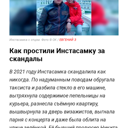
Инстасамка с отцом.
Фото © OK /
ЕВГЕНИЙ З
Как простили Инстасамку за
скандалы
В 2021 году Инстасамка скандалила как
никогда. По надуманным поводам обругала
таксиста и разбила стекло в его машине,
вытряхнула содержимое пепельницы на
курьера, разнесла съёмную квартиру,
вышвырнула за дверь визажистов, выгнала
парня с концерта и даже была облита на
улице зелёнкой. Её бывший продюсер Никита