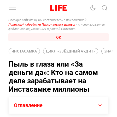
Посещая сайт life.ru, Вы соглашаетесь с приложенной
Политикой обработки Персональных данных
и с использованием
файлов cookie, указанных в данной Политике.
ОК
ИНСТАСАМКА
ЦИКЛ «ЗВЁЗДНЫЙ АУДИТ»
ЗНАМ
Пыль в глаза или «За
деньги да»: Кто на самом
деле зарабатывает на
Инстасамке миллионы
Оглавление