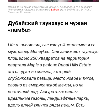
Ламба за 40 лямов и таунхаус за 92 млн: Где правда, а где реквизит
Инстасамки. Обложка © Коллаж ©
Life.ru
, фото © GPTChat, © ТАСС /
Валентин Егоршин
Дубайский таунхаус и чужая
«ламба»
Life.ru вычислил, где живут Инстасамка и её
муж, рэпер Moneyken. Они занимают таунхаус
площадью 250 квадратов на территории
квартала Maple в районе Dubai Hills Estate —
это следует из снимка, который
опубликовала певица. Место новое и тихое,
словно из американской мечты, но на
восточный лад. Аккуратные виллы,
идеальные газоны, ландшафтные парки,
вдоль аллей тянутся ряды пальм. Есть