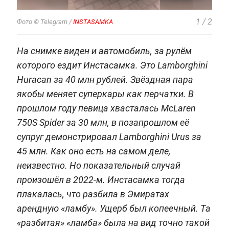
1
/
2
Фото © Telegram /
INSTASAMKA
На снимке виден и автомобиль, за рулём
которого ездит Инстасамка. Это Lamborghini
Huracan за 40 млн рублей. Звёздная пара
якобы меняет суперкары как перчатки. В
прошлом году певица хвасталась McLaren
750S Spider за 30 млн, в позапрошлом её
супруг демонстрировал Lamborghini Urus за
45 млн. Как оно есть на самом деле,
неизвестно. Но показательный случай
произошёл в 2022-м. Инстасамка тогда
плакалась, что разбила в Эмиратах
арендную «ламбу». Ущерб был копеечный. Та
«разбитая» «ламба» была на вид точно такой