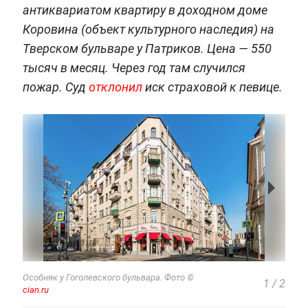
антиквариатом квартиру в доходном доме
Коровина (объект культурного наследия) на
Тверском бульваре у Патриков. Цена — 550
тысяч в месяц. Через год там случился
пожар. Суд
отклонил
иск страховой к певице.
Особняк у Гоголевского бульвара.
Фото ©
1
/
2
cian.ru