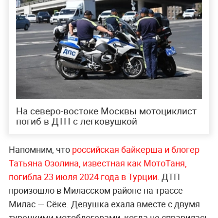
На северо-востоке Москвы мотоциклист
погиб в ДТП с легковушкой
Напомним, что
российская байкерша и блогер
Татьяна Озолина, известная как МотоТаня,
погибла 23 июля 2024 года в Турции.
ДТП
произошло в Миласском районе на трассе
Милас — Сёке. Девушка ехала вместе с двумя
турецкими мотоблогерами, когда не справилась