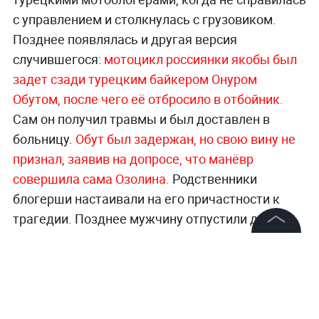
с управлением и столкнулась с грузовиком.
Позднее появлялась и другая версия
случившегося:
мотоцикл россиянки якобы был
задет сзади турецким байкером Онуром
Обутом, после чего её отбросило в отбойник.
Сам он получил травмы и был доставлен в
больницу.
Обут был задержан, но свою вину не
признал, заявив на допросе, что манёвр
совершила сама Озолина.
Родственники
блогерши настаивали на его причастности к
трагедии. Позднее мужчину отпустили до суда
под надзор.
На церемонии прощания площадь
©
2026
News Media Holding.
возле Большого Троекуровского зала в Москве
Все права защищены
сегодня за считанные минуты наполнилась
звуком гудящих моторов.