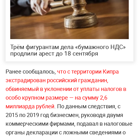
Трём фигурантам дела «бумажного НДС»
продлили арест до 18 сентября
Ранее сообщалось,
что с территории Кипра
экстрадирован российский гражданин,
обвиняемый в уклонении от уплаты налогов в
особо крупном размере — на сумму 2,6
миллиарда рублей
. По данным следствия, с
2015 по 2019 год бизнесмен, руководя двумя
коммерческими фирмами, подавал в налоговые
органы декларации с ложными сведениями о