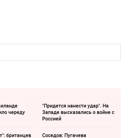
аиланде
"Придется нанести удар". На
ило череду
Западе высказались о войне с
Россией
т": британцев
Соседов: Пугачева