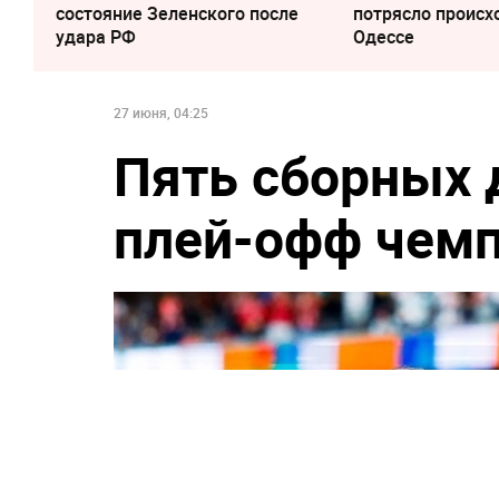
состояние Зеленского после
потрясло происх
удара РФ
Одессе
27 июня, 04:25
Пять сборных 
плей-офф чемп