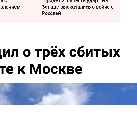
л с
"Придется нанести удар". На
явлением
Западе высказались о войне с
Россией
ил о трёх сбитых
те к Москве