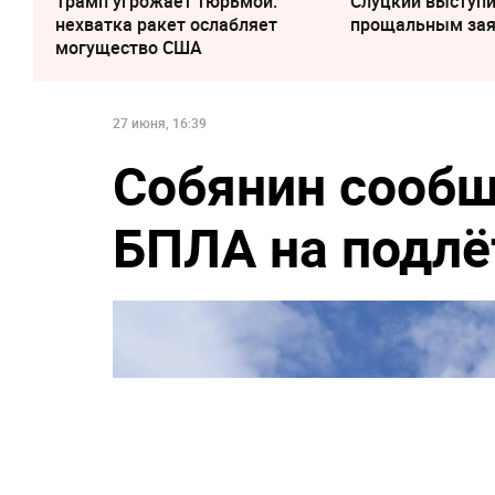
Трамп угрожает тюрьмой:
Слуцкий выступи
нехватка ракет ослабляет
прощальным за
могущество США
27 июня, 16:39
Собянин сообщ
БПЛА на подлё