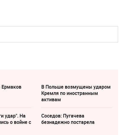
р Ермаков
В Польше возмущены ударом
Кремля по иностранным
активам
и удар". На
Соседов: Пугачева
ись о войне с
безнадежно постарела