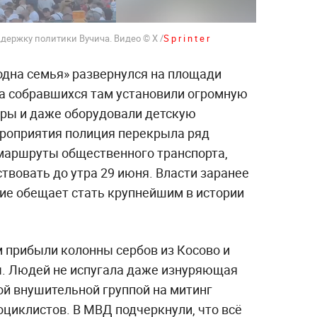
держку политики Вучича. Видео © Х /
S p r i n t e r
одна семья» развернулся на площади
а собравшихся там установили огромную
тры и даже оборудовали детскую
роприятия полиция перекрыла ряд
маршруты общественного транспорта,
твовать до утра 29 июня. Власти заранее
ние обещает стать крупнейшим в истории
м прибыли колонны сербов из Косово и
ы. Людей не испугала даже изнуряющая
ой внушительной группой на митинг
оциклистов. В МВД подчеркнули, что всё