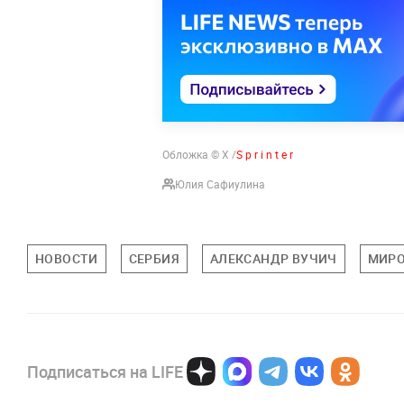
Обложка © Х /
S p r i n t e r
Юлия Сафиулина
НОВОСТИ
СЕРБИЯ
АЛЕКСАНДР ВУЧИЧ
МИРО
Подписаться на LIFE