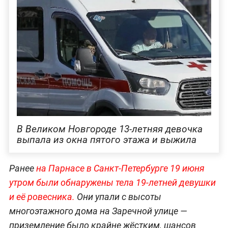
В Великом Новгороде 13-летняя девочка
выпала из окна пятого этажа и выжила
Ранее
на Парнасе в Санкт-Петербурге 19 июня
утром были обнаружены тела 19-летней девушки
и её ровесника.
Они упали с высоты
многоэтажного дома на Заречной улице —
приземление было крайне жёстким, шансов