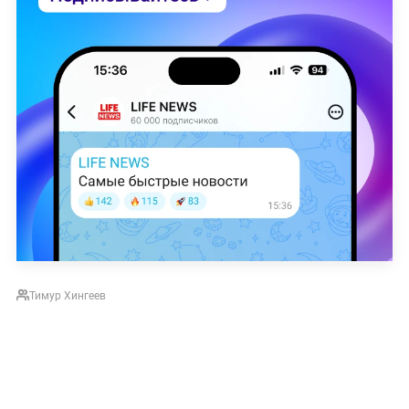
Тимур Хингеев