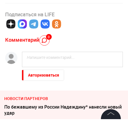
Подписаться на LIFE
0
Комментарий
Авторизоваться
НОВОСТИ ПАРТНЕРОВ
По бежавшему из России Надеждину* нанесли новый
удар
Киев обречён: особые войска зашли в Чернигов
©
2026
News Media Holding.