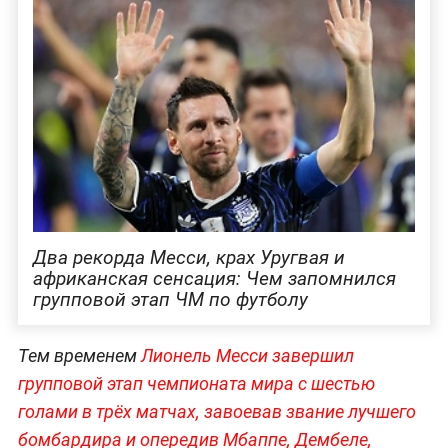
Два рекорда Месси, крах Уругвая и
африканская сенсация: Чем запомнился
групповой этап ЧМ по футболу
Тем временем
Лионель Месси завершил
групповой этап чемпионата мира с шестью
голами в трёх матчах, завоевав звание лучшего
бомбардира и опередив Мбаппе, Дембеле,