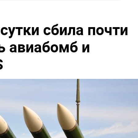
сутки сбила почти
ь авиабомб и
S