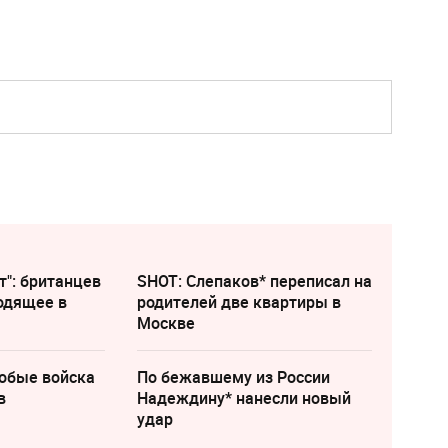
т": британцев
SHOT: Слепаков* переписал на
одящее в
родителей две квартиры в
Москве
собые войска
По бежавшему из России
в
Надеждину* нанесли новый
удар