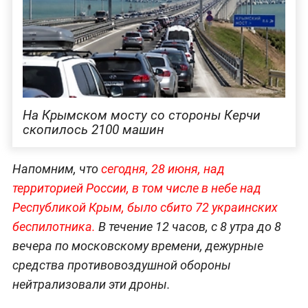
На Крымском мосту со стороны Керчи
скопилось 2100 машин
Напомним, что
сегодня, 28 июня, над
территорией России, в том числе в небе над
Республикой Крым, было сбито 72 украинских
беспилотника.
В течение 12 часов, с 8 утра до 8
вечера по московскому времени, дежурные
средства противовоздушной обороны
нейтрализовали эти дроны.