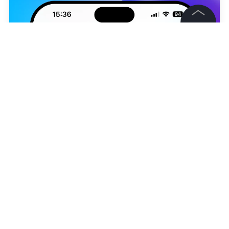
©
2026
News Media Holding.
Все права защищены
Информация
Контакты
Редакция
Правовая информация
Юлия Сафиулина
Политика обработки персональных данных
Партнерам
RSS
Жанры и форматы
Расследования