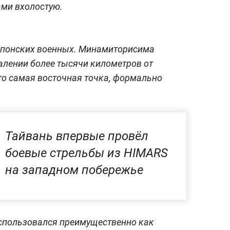
ами вхолостую.
японских военных. Минамиторисима
далении более тысячи километров от
то самая восточная точка, формально
Тайвань впервые провёл
боевые стрельбы из HIMARS
на западном побережье
использовался преимущественно как