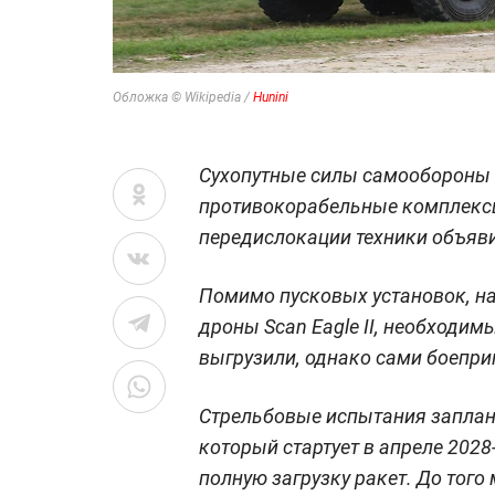
Обложка © Wikipedia /
Hunini
Сухопутные силы самообороны 
противокорабельные комплексы
передислокации техники объяв
Помимо пусковых установок, н
дроны Scan Eagle II, необходим
выгрузили, однако сами боепри
Стрельбовые испытания заплан
который стартует в апреле 2028
полную загрузку ракет. До того