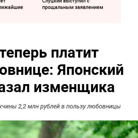
жет
Слуцкий выступил с
ближайшие
прощальным заявлением
теперь платит
овнице: Японский
казал изменщика
жчины 2,2 млн рублей в пользу любовницы