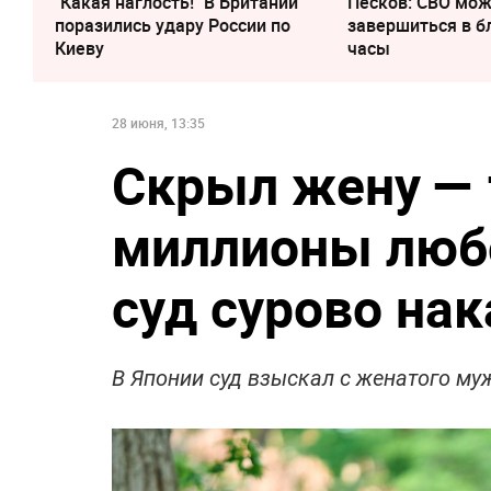
"Какая наглость!" В Британии
Песков: СВО мо
поразились удару России по
завершиться в 
Киеву
часы
28 июня, 13:35
Скрыл жену — 
миллионы люб
суд сурово на
В Японии суд взыскал с женатого му