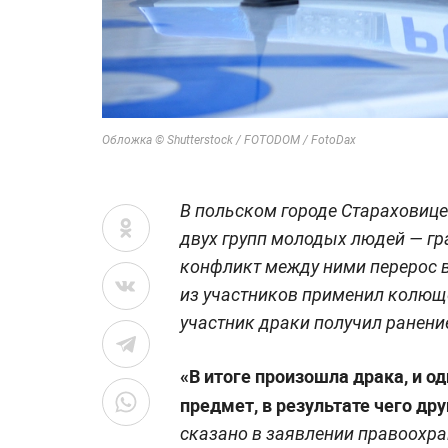
Обложка © Shutterstock / FOTODOM / FotoDax
В польском городе Стараховице
двух групп молодых людей — г
конфликт между ними перерос в 
из участников применил колюще
участник драки получил ранени
«В итоге произошла драка, и о
предмет, в результате чего др
сказано в заявлении правоохра