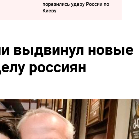
поразились удару России по
Киеву
ии выдвинул новые
делу россиян