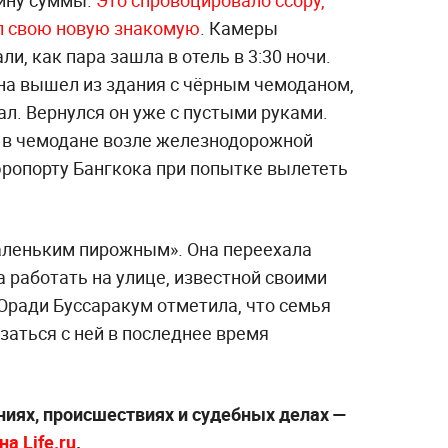
вину суммы.
Это спровоцировало ссору,
ил свою новую знакомую
. Камеры
, как пара зашла в отель в 3:30 ночи.
ина вышел из здания с чёрным чемоданом,
ал. Вернулся он уже с пустыми руками.
 в чемодане возле железнодорожной
эропорту Бангкока при попытке вылететь
аленьким пирожным». Она переехала
а работать на улице, известной своими
Оради Буссаракум отметила, что семья
язаться с ней в последнее время
ниях, происшествиях и судебных делах —
а Life.ru
.