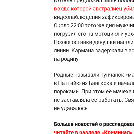
в отеле предложил лишь поло
в ходе которой австралиец уб
видеонаблюдения зафиксировали
Около 22:00 того же дня мужч
погрузил его на мотоцикл и уех
Позже останки девушки нашли
линии. Кармана задержали в а
на родину.
Родные называли Тунчанок «м
в Паттайю из Бангкока и начал
пороками. При этом её мачеха 
не заставляла её работать. Св
не удавалось.
Больше новостей о расследова
читайте в разделе «Криминал» н