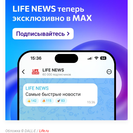
Обложка © DALL-E /
Life.ru