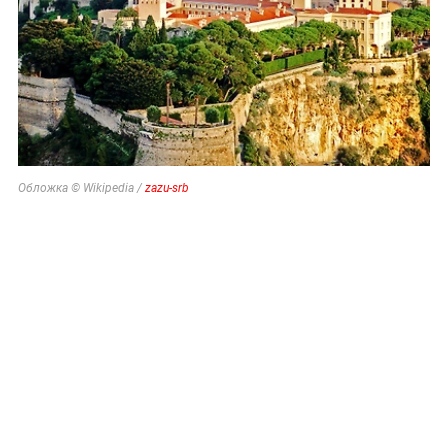
Обложка © Wikipedia /
zazu-srb