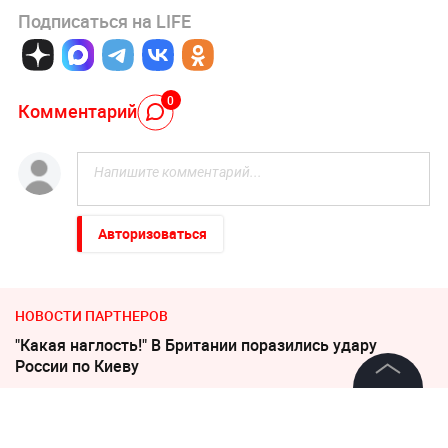
Подписаться на LIFE
0
Комментарий
Авторизоваться
НОВОСТИ ПАРТНЕРОВ
"Какая наглость!" В Британии поразились удару
России по Киеву
©
2026
News Media Holding.
Россиянам рассказали, когда придут пенсии в августе
Все права защищены
2026 года