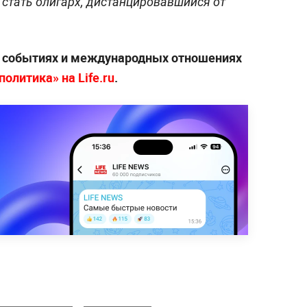
 стать олигарх, дистанцировавшийся от
х событиях и международных отношениях
олитика» на Life.ru
.