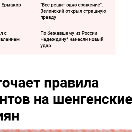
р Ермаков
"Все решит одно сражение".
Зеленский открыл страшную
правду
л с
По бежавшему из России
явлением
Надеждину* нанесли новый
удар
очает правила
нтов на шенгенски
иян