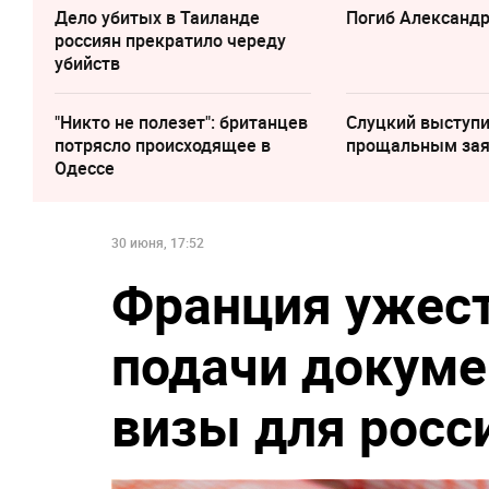
Дело убитых в Таиланде
Погиб Александ
россиян прекратило череду
убийств
"Никто не полезет": британцев
Слуцкий выступи
потрясло происходящее в
прощальным за
Одессе
30 июня, 17:52
Франция ужест
подачи докуме
визы для росс